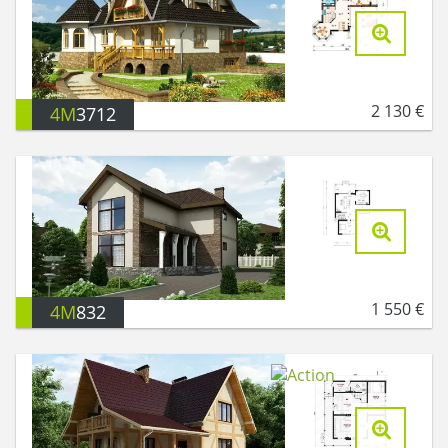
2 130
€
4M
3712
1 550
€
4M
832