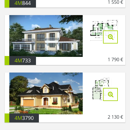
1 550
€
4M
844
1 790
€
4M
733
2 130
€
4M
3790