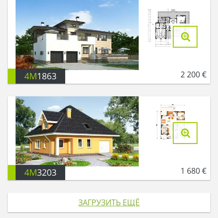
2 200
€
4M
1863
1 680
€
4M
3203
ЗАГРУЗИТЬ ЕЩЁ