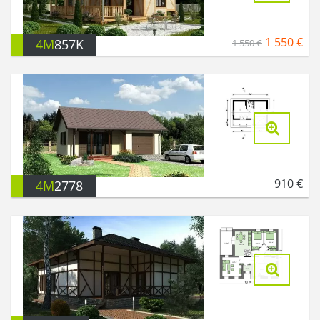
1 550
€
4M
857K
1 550
€
910
€
4M
2778