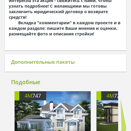
интересна эта акция - свяжитесь с нами, чтобы
Схемы расположения и расчеты фундаментов
узнать подробнее! С желающими мы готовы
Элементы каркаса – схемы расположения
заключить юридический договор о возврате
Схема расположения перекрытий
средств!
Опоры перекрытия на стены или Узлы
Вкладка "комментарии" в каждом проекте и в
армирования
каждом разделе: пишите Ваши мнения и оценки,
Элементы кровли – схемы расположения
размещайте фото и описания стройки!
Чертежи отдельных элементов, узлы
крепления, сечения
Ведомости расхода стали и бетона
3. Инженерный раздел:
Дополнительные пакеты
Водоснабжение и канализация
Условные обозначения с общими данными
Поэтажная система водоснабжения и
Подобные
канализации
Аксономитрическая схема водоснабжения и
4M
747
4M
727
канализации
Узлы и спецификация материалов
Отопление, вентиляция
Условные обозначения с общими даннями
Система вентиляции