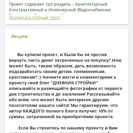
Проект содержит три раздела –
Архитектурный
,
Конструктивный
и
Инженерный
(Водоснабжение,
Отопление, Вентиляция, Канализация,
Прочитать полный текст
Электроснабжение) + Пояснительная записка
1. Архитектурный раздел:
Акции
Общие данные по проекту
План координационных осей
Поэтажные кладочные планы
Вы купили проект, и были бы не против
Поэтажные маркировочные планы с
вернуть часть денег затраченных на покупку? Или,
экспликацией помещений
может быть, таким образом, дать возможность
План кровли
подзаработать своим детям, племянникам,
Разрезы и состав конструкций
крестникам? :) Начните вести в комментариях к
Фасады с ведомостью внешних отделок
проекту свой блог "
ДНЕВНИК СТРОЙКИ
"
Элементы проемов – спецификация
описывайте и размещайте фотографии от первого
Ведомость перемычек – сечения и
дня строительства и до заселения! Рассказывайте
спецификация
обо всём, что может быть интересно другим
Экспликация полов
посетителям нашего сайта! Мы гарантируем, что
Объемы основных строительных материалов
автор КАЖДОГО полного блога получит 10% от
Архитектурные узлы в конструкциях
суммы, затраченной на приобретёние проекта.
2. Конструктивный раздел:
Если Вы строитесь по нашему проекту и Вам
Общие данные по проекту