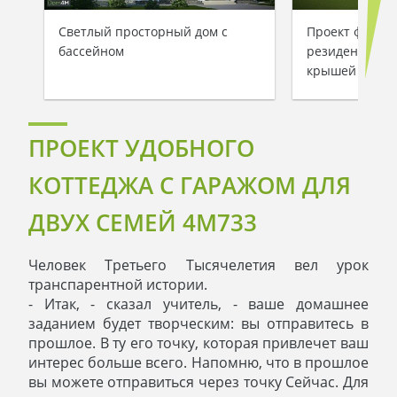
Система отопления
Аксономитрическая схема системы отопления
Светлый просторный дом с
Проект фешен
Тепловая схема
бассейном
резиденции с
Спецификация материалов
крышей
Электротехнические решения:
Условные обозначения и общие данные
Принципиальная схема ВРУ
План сетей освещения, план силовых сетей
ПРОЕКТ УДОБНОГО
Схема системы уравнения потенциалов
Схема повторного контура заземления
КОТТЕДЖА С ГАРАЖОМ ДЛЯ
Спецификация материалов
Проект является типовым и не учитывает конкретных
ДВУХ СЕМЕЙ 4M733
условий строительства
Срок изготовления проекта дома составляет от 3 до 30
Человек Третьего Тысячелетия вел урок
рабочих дней.
транспарентной истории.
- Итак, - сказал учитель, - ваше домашнее
Объем проектной документации – от 50 до 100
страниц А4 и А3, в зависимости от сложности проекта
заданием будет творческим: вы отправитесь в
прошлое. В ту его точку, которая привлечет ваш
интерес больше всего. Напомню, что в прошлое
Наша команда Архитекторов, Конструкторов и
вы можете отправиться через точку Сейчас. Для
Инженеров – всегда готовы воплотить Вашу мечту