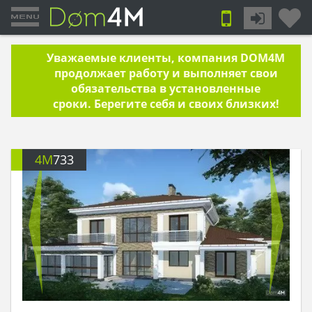
Уважаемые клиенты, компания DOM4M
продолжает работу и выполняет свои
обязательства в установленные
сроки. Берегите себя и своих близких!
4M
733