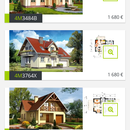
1 680
€
4M
3484B
1 680
€
4M
3764X