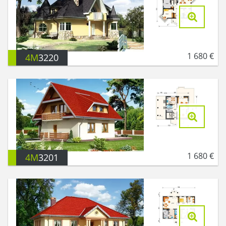
1 680
€
4M
3220
1 680
€
4M
3201