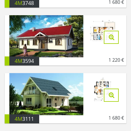
1 680
€
4M
3748
1 220
€
4M
3594
1 680
€
4M
3111