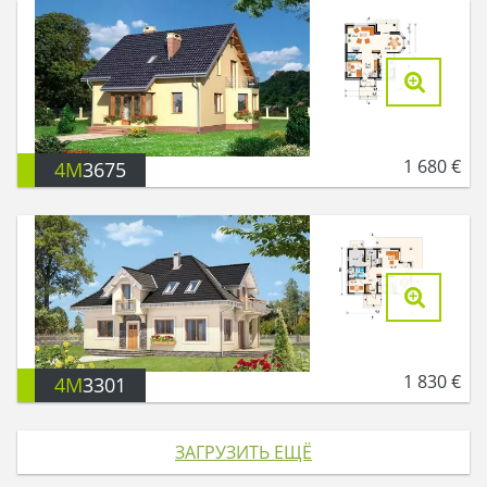
1 680
€
4M
3675
1 830
€
4M
3301
ЗАГРУЗИТЬ ЕЩЁ