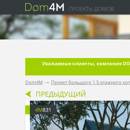
ПРОЕКТЫ ДОМОВ
Уважаемые клиенты, компания DOM
Dom4M
.
Проект большого 1,5-этажного ко
ПРЕДЫДУЩИЙ
4M
831