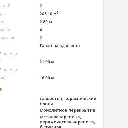
тажей:
2
2
дь:
203.10 м
а:
2.80 м
пален:
4
нузлов:
2
Гараж на одно авто
 размер
):
21.00 м
 размер
а):
16.00 м
:
газобетон, керамические
блоки
монолитное перекрытие
металлочерепица,
керамическая черепица,
битумная