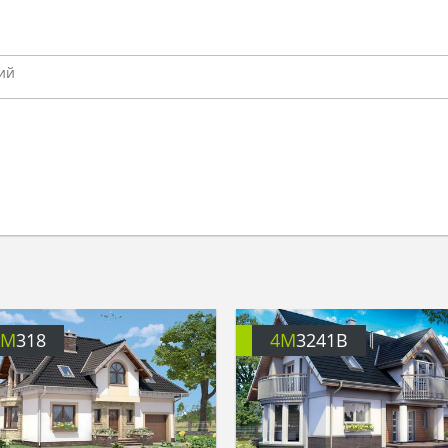
4M
318
4M
3241B