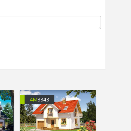
4M
3343