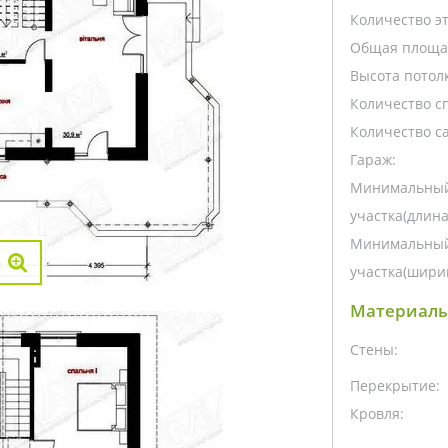
Количество э
Общая площа
Высота потолк
Количество с
Количество са
Гараж:
Минимальный
участка(длина
Минимальный
участка(ширин
Материалы
Стены:
Перекрытие:
Кровля: