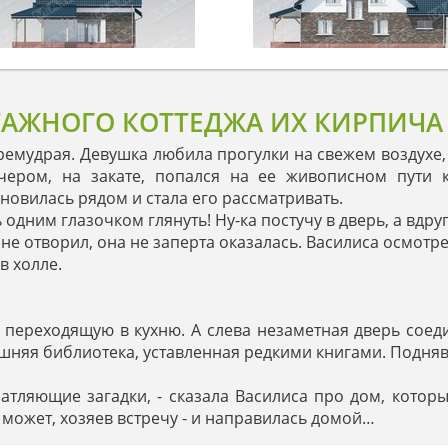
ТАЖНОГО КОТТЕДЖА ИХ КИРПИЧА
емудрая. Девушка любила прогулки на свежем воздухе,
чером, на закате, попался на ее живописном пути 
новилась рядом и стала его рассматривать.
ть одним глазочком глянуть! Ну-ка постучу в дверь, а вдру
ь не отворил, она не заперта оказалась. Василиса осмотр
 в холле.
 переходящую в кухню. А слева незаметная дверь сое
няя библиотека, уставленная редкими книгами. Поднявш
атляющие загадки, - сказала Василиса про дом, кото
– может, хозяев встречу - и направилась домой…