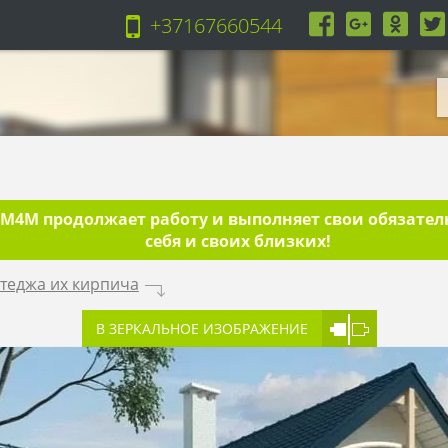
+37167660544
4M продолжает работу и выполняет свои обязательс
себя и своих близких!
ттеджа их кирпича
.
В ЗЕРКАЛЬНОЕ ИЗОБРАЖЕНИЕ