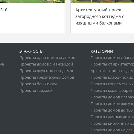
516
Архитектурный проект
загородного коттеджа с
изящными балконами
ЭТАЖНОСТЬ
КАТЕГОРИИ
Проекты одноэтажных домов
Проекты домов с басс
ие
Проекты домов с мансардой
Проекты от архитекту
Проекты двухэтажных домов
Архетон - проекты до
Проекты трехэтажных домов
Проекты классических
Проекты бань и саун
Проекты современных
Проекты гаражей
Проекты малогабарит
Проекты домов с гара
Проекты домов для узк
Проекты домов до 100 к
Проекты дачных домо
Проекты кирпичных д
Проекты домов на две