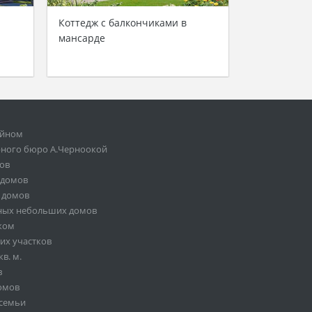
Коттедж с балкончиками в
мансарде
ейном
рного бюро А.Черноокой
мов
 домов
 домов
ных небольших домов
жом
их участков
в. м.
в
омов
 семьи