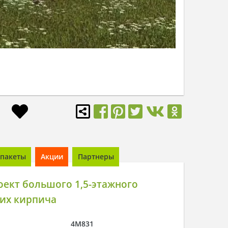
пакеты
Акции
Партнеры
ект большого 1,5-этажного
 их кирпича
4M831