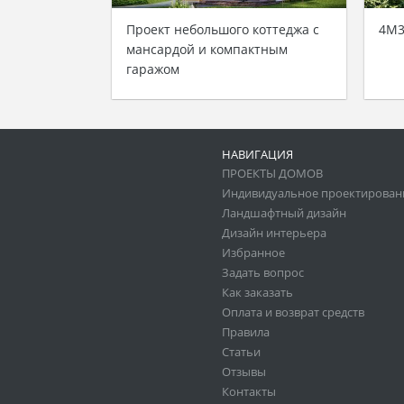
Проект небольшого коттеджа с
4M3
мансардой и компактным
гаражом
НАВИГАЦИЯ
ПРОЕКТЫ ДОМОВ
Индивидуальное проектирован
Ландшафтный дизайн
Дизайн интерьера
Избранное
Задать вопрос
Как заказать
Оплата и возврат средств
Правила
Статьи
Отзывы
Контакты