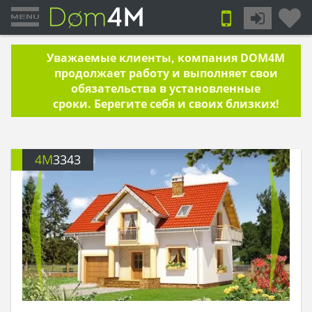
Уважаемые клиенты, компания DOM4M
продолжает работу и выполняет свои
обязательства в установленные
сроки. Берегите себя и своих близких!
4M
3343