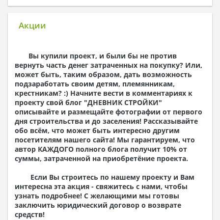
Электроснабжение)
Общим элементом архитектурной и конструкционной
Акции
частей является техническое описание, которое
информирует о функциональных решениях,
касающихся объекта, со спецификацией его площади
и кубатуры, а также о предлагаемых конструкционных
Вы купили проект, и были бы не против
и отделочных предложениях и рекомендованных
вернуть часть денег затраченных на покупку? Или,
строительных материалах.
может быть, таким образом, дать возможность
подзаработать своим детям, племянникам,
1. Архитектурный раздел:
крестникам? :) Начните вести в комментариях к
проекту свой блог "
ДНЕВНИК СТРОЙКИ
"
план первого и остальных этажей – показывает
описывайте и размещайте фотографии от первого
размещение отдельных помещений и их
дня строительства и до заселения! Рассказывайте
размеры, площадь, размещение стен,
обо всём, что может быть интересно другим
размещение дверных и оконных проемов,
посетителям нашего сайта! Мы гарантируем, что
кухонных и санитарных установок;
автор КАЖДОГО полного блога получит 10% от
проекции, разрезы, фасады в масштабе 1:50;
суммы, затраченной на приобретёние проекта.
спецификации оконных и дверных проемов;
план стропильной конструкции крыши -
Если Вы строитесь по нашему проекту и Вам
показывает размещение конструкционных
интересна эта акция - свяжитесь с нами, чтобы
элементов кровли и их разрезы, спецификацию
узнать подробнее! С желающими мы готовы
элементов стропильной конструкции крыши;
заключить юридический договор о возврате
спецификация элементов стропильной
средств!
конструкции крыши;