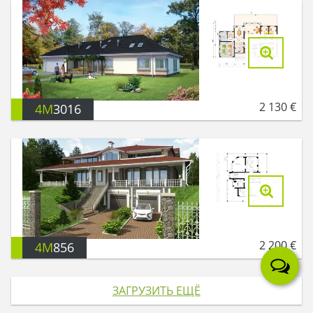
2 130
€
4M
3016
2 200
€
4M
856
ЗАГРУЗИТЬ ЕЩЁ