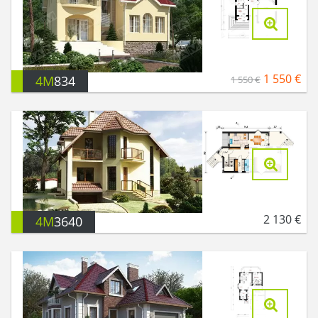
1 550
€
4M
834
1 550
€
2 130
€
4M
3640