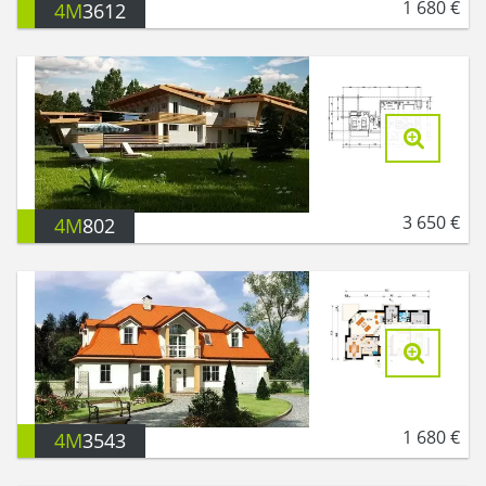
1 680
€
4M
3612
3 650
€
4M
802
1 680
€
4M
3543