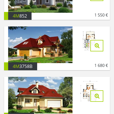
1 550
€
4M
852
1 680
€
4M
3758B