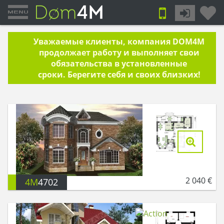
Уважаемые клиенты, компания DOM4M
продолжает работу и выполняет свои
обязательства в установленные
сроки. Берегите себя и своих близких!
2 040
€
4M
4702