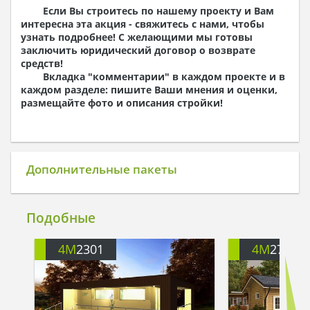
Если Вы строитесь по нашему проекту и Вам
стропильной системы, разрезы, узлы,
интересна эта акция - свяжитесь с нами, чтобы
спецификации)
узнать подробнее! С желающими мы готовы
Развертки по осям (в деревянных домах)
заключить юридический договор о возврате
Разрезы
средств!
Спецификации по всем материалам
Вкладка "комментарии" в каждом проекте и в
Узлы
каждом разделе: пишите Ваши мнения и оценки,
Состав проекта АС может быть отличаться, в
размещайте фото и описания стройки!
зависимости от конструкций и материалов дома.
Состав проекта «Инженерные сети» (приобретается
по желанию):
Раздел "Электрика"
Дополнительные пакеты
Раздел "Водоснабжение и канализация"
Раздел "Отопление и вентиляция"
Срок изготовления проекта дома составляет от 7 до 35
Подобные
рабочих дней.
Объем проектной документации – от 50 до 90 страниц
4M
2301
4M
2712
А4 и А3, в зависимости от сложности проекта
Проекты являются типовыми и не учитывают
конкретных условий строительства.