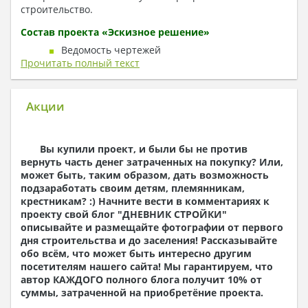
строительство.
Состав проекта «Эскизное решение»
Ведомость чертежей
Прочитать полный текст
Пояснительная записка
Генеральный план
Планы этажей (с расстановкой мебели,сан/тех
приборов,окон,дверей,вентканалов,лестниц)
Акции
План кровли
Фасады
Разрезы
Вы купили проект, и были бы не против
Состав проекта «
C
троительное решение»
вернуть часть денег затраченных на покупку? Или,
может быть, таким образом, дать возможность
Ведомость чертежей
подзаработать своим детям, племянникам,
Пояснительная записка
крестникам? :) Начните вести в комментариях к
Генеральный план
проекту свой блог "
ДНЕВНИК СТРОЙКИ
"
Раздел КЖ-конструкции железобетонные
описывайте и размещайте фотографии от первого
(планы фундаментов, разрезы, узлы,
дня строительства и до заселения! Рассказывайте
спецификации)
обо всём, что может быть интересно другим
Планы этажей с расстановкой мебели
посетителям нашего сайта! Мы гарантируем, что
Раздел КД –конструкции деревянные (планы
автор КАЖДОГО полного блога получит 10% от
перекрытий, разрезы, узлы, спецификации)
суммы, затраченной на приобретёние проекта.
План кровли
Раздел КД- конструкции деревянные (планы