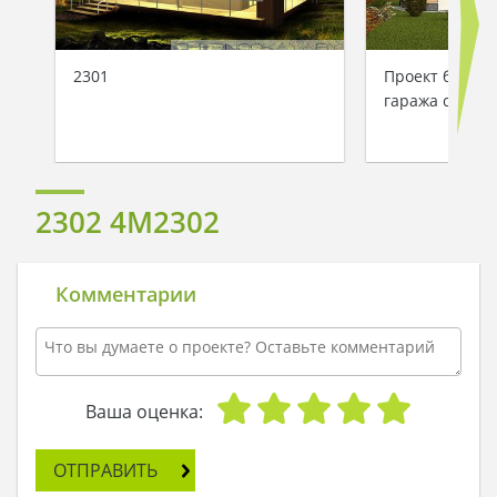
Наша команда Архитекторов, Конструкторов и
Инженеров – всегда готовы воплотить Вашу мечту в
реальность!
2301
Проект большо
Мы можем вносить любые изменения в проект по
гаража с дер
Вашему пожеланию и адаптировать его с учетом
конкретных геолого-топографических и климатических
условий, за дополнительную плату.
Получить профессиональную консультацию у наших
специалистов, Вы можете любым способом связи:
2302 4M2302
закажите обратный звонок, по skype, e-mail, телефон
-
наши контакты
.
Всегда рады Вам помочь!
Комментарии
Ваша оценка:
ОТПРАВИТЬ