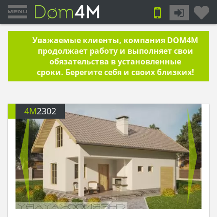
Уважаемые клиенты, компания DOM4M
продолжает работу и выполняет свои
обязательства в установленные
сроки. Берегите себя и своих близких!
4M
2302