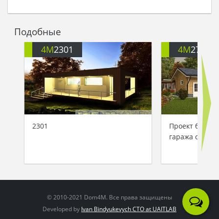
Подобные
4M
2301
4M
2712
2301
Проект большо
гаража с дер
© 2010-2021 Dom4M. Все права защищены
Developed by
Ivan Bindyukevych CTO at UAITLAB