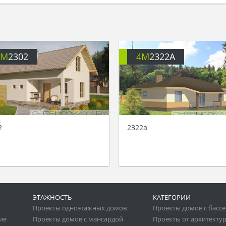
4M
2302
4M
2322A
2
2322a
ЭТАЖНОСТЬ
КАТЕГОРИИ
Проекты одноэтажных домов
Проекты домов с басс
ие
Проекты домов с мансардой
Проекты от архитекту