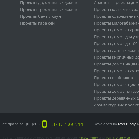
Проекты двухэтажных домов
Архетон - проекты до
Проекты трехэтажных домов
Проекты классических
Проекты бань и саун
Проекты современных
Проекты гаражей
Проекты малогабарит
Проекты домов с гара
Проекты домов для узк
Проекты домов до 100 к
Проекты дачных домо
Проекты кирпичных д
Проекты домов на две
Проекты домов с саун
Проекты особняков
Проекты домов с цок
Проекты домов из газ
Проекты деревянных 
Архитектурные прое
+37167660544
 Все права защищены
Developed by
Ivan Bindyu
This site is protected by reCAPTCHA and the Google
Privacy Policy
and
Terms of Service
apply