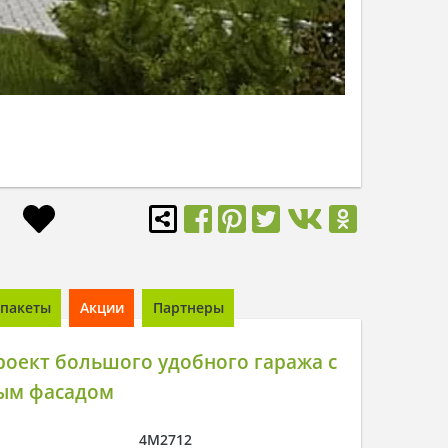
пакеты
Акции
Партнеры
оект большого удобного гаража с
ым фасадом
4M2712