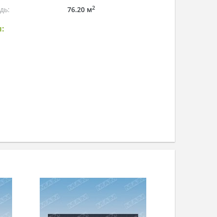
2
дь:
76.20 м
: