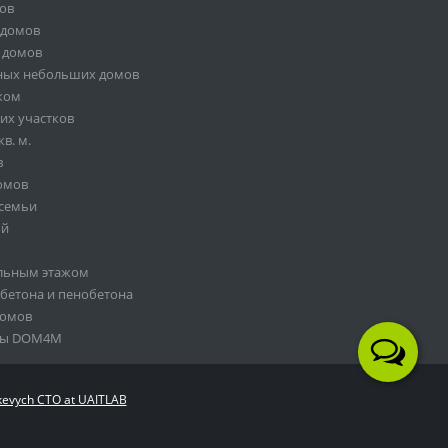
мов
 домов
 домов
ных небольших домов
жом
их участков
в. м.
в
омов
 семьи
ой
ольным этажом
обетона и пенобетона
домов
кты DOM4M
kevych CTO at UAITLAB