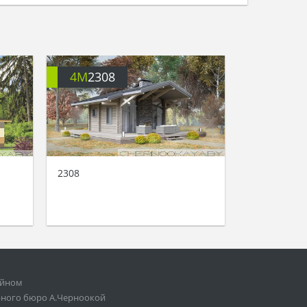
4M
2308
2308
ейном
рного бюро А.Черноокой