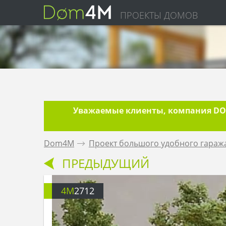
ПРОЕКТЫ ДОМОВ
Уважаемые клиенты, компания DOM
Dom4M
.
Проект большого удобного гараж
ПРЕДЫДУЩИЙ
4M
2712