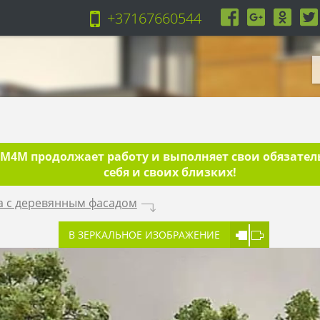
+37167660544
4M продолжает работу и выполняет свои обязательс
себя и своих близких!
а с деревянным фасадом
.
В ЗЕРКАЛЬНОЕ ИЗОБРАЖЕНИЕ