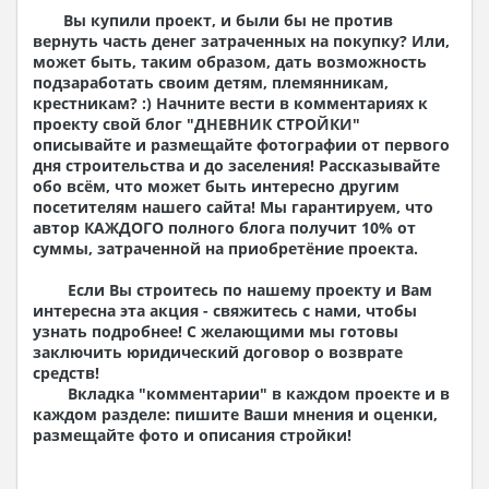
Поэтажные кладочные планы
Вы купили проект, и были бы не против
Поэтажные маркировочные планы с
вернуть часть денег затраченных на покупку? Или,
экспликацией помещений
может быть, таким образом, дать возможность
План кровли
подзаработать своим детям, племянникам,
Разрезы и состав конструкций
крестникам? :) Начните вести в комментариях к
Фасады с ведомостью внешних отделок
проекту свой блог "
ДНЕВНИК СТРОЙКИ
"
Элементы проемов – спецификация
описывайте и размещайте фотографии от первого
Ведомость перемычек – сечения и
дня строительства и до заселения! Рассказывайте
спецификация
обо всём, что может быть интересно другим
Экспликация полов
посетителям нашего сайта! Мы гарантируем, что
Объемы основных строительных материалов
автор КАЖДОГО полного блога получит 10% от
Архитектурные узлы в конструкциях
суммы, затраченной на приобретёние проекта.
2. Конструктивный раздел:
Если Вы строитесь по нашему проекту и Вам
Общие данные по проекту
интересна эта акция - свяжитесь с нами, чтобы
Схемы расположения и расчеты фундаментов
узнать подробнее! С желающими мы готовы
Элементы каркаса – схемы расположения
заключить юридический договор о возврате
Схема расположения перекрытий
средств!
Опоры перекрытия на стены или Узлы
Вкладка "комментарии" в каждом проекте и в
армирования
каждом разделе: пишите Ваши мнения и оценки,
Элементы кровли – схемы расположения
размещайте фото и описания стройки!
Чертежи отдельных элементов, узлы
крепления, сечения