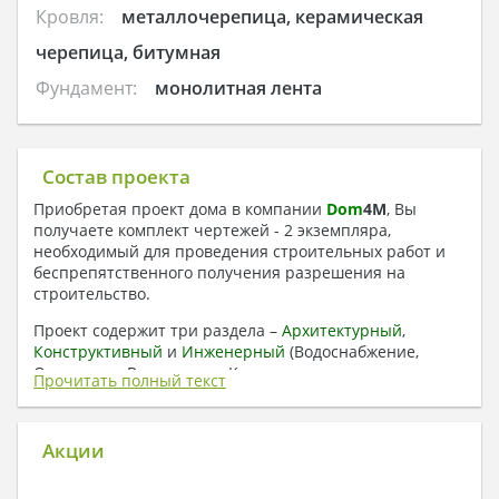
Кровля:
металлочерепица, керамическая
черепица, битумная
Фундамент:
монолитная лента
Состав проекта
Приобретая проект дома в компании
Dom
4
M
, Вы
получаете комплект чертежей - 2 экземпляра,
необходимый для проведения строительных работ и
беспрепятственного получения разрешения на
строительство.
Проект содержит три раздела –
Архитектурный
,
Конструктивный
и
Инженерный
(Водоснабжение,
Отопление, Вентиляция, Канализация,
Прочитать полный текст
Электроснабжение) + Пояснительная записка
1. Архитектурный раздел:
Акции
Общие данные по проекту
План координационных осей