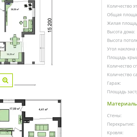
Количество э
Общая площа
Жилая площа
Высота дома:
Высота потолк
Угол наклона 
Площадь кры
Количество с
Количество са
Гараж:
Площадь заст
Материалы
Стены:
Перекрытие:
Кровля: