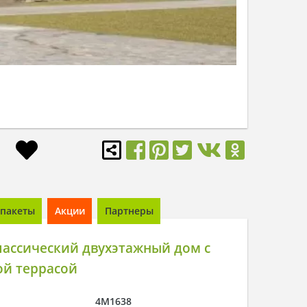
пакеты
Акции
Партнеры
лассический двухэтажный дом с
ой террасой
4M1638