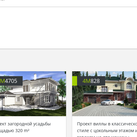
4M
4705
4M
828
ект загородной усадьбы
Проект виллы в классическ
щадью 320 m²
стиле с цокольным этажом 