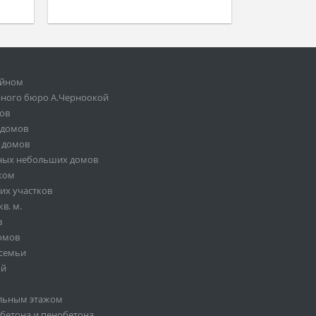
ейном
рного бюро А.Черноокой
мов
 домов
 домов
ных небольших домов
жом
их участков
в. м.
в
омов
 семьи
ой
ольным этажом
обетона и пенобетона