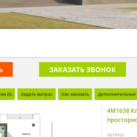
Ь
ЗАКАЗАТЬ ЗВОНОК
и (0)
Задать вопрос
Как заказать
Дополнительные 
4M1638 К
просторн
Артикул