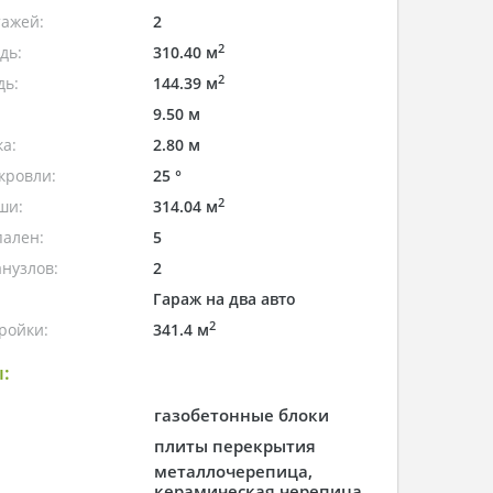
тажей:
2
2
дь:
310.40 м
2
дь:
144.39 м
9.50 м
а:
2.80 м
кровли:
25 °
2
ши:
314.04 м
пален:
5
нузлов:
2
Гараж на два авто
2
ройки:
341.4 м
:
газобетонные блоки
плиты перекрытия
металлочерепица,
керамическая черепица,