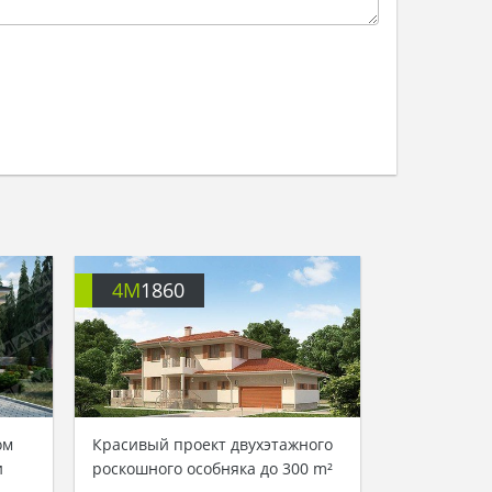
4M
1860
ом
Красивый проект двухэтажного
и
роскошного особняка до 300 m²