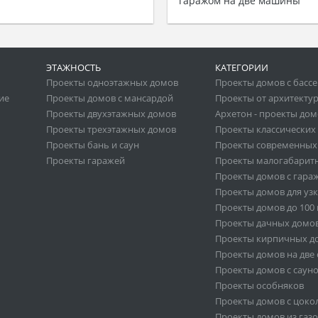
гаражом на две машины
ЭТАЖНОСТЬ
КАТЕГОРИИ
Проекты одноэтажных домов
Проекты домов с басс
ие
Проекты домов с мансардой
Проекты от архитекту
Проекты двухэтажных домов
Архетон - проекты до
Проекты трехэтажных домов
Проекты классических
Проекты бань и саун
Проекты современных
Проекты гаражей
Проекты малогабарит
Проекты домов с гара
Проекты домов для узк
Проекты домов до 100 к
Проекты дачных домо
Проекты кирпичных д
Проекты домов на две
Проекты домов с саун
Проекты особняков
Проекты домов с цок
Проекты домов из газ