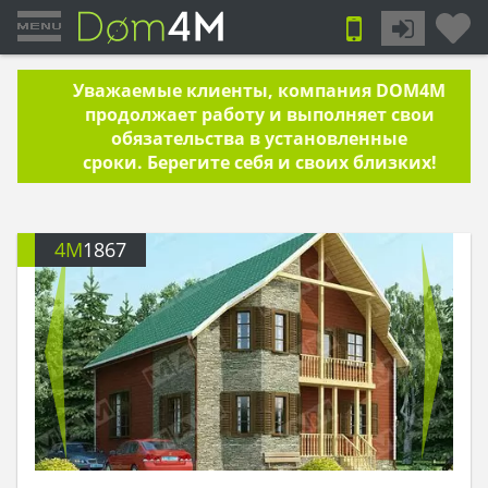
Уважаемые клиенты, компания DOM4M
продолжает работу и выполняет свои
обязательства в установленные
сроки. Берегите себя и своих близких!
4M
1867