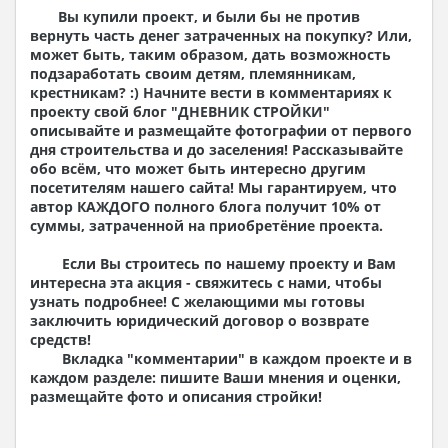
Фасады с ведомостью внешних отделок
Вы купили проект, и были бы не против
Перспективные изображения
вернуть часть денег затраченных на покупку? Или,
Цветовые решения фасадов
может быть, таким образом, дать возможность
Архитектурный расчет лестниц
подзаработать своим детям, племянникам,
Дымовые (вентиляционные) каналы с по
крестникам? :) Начните вести в комментариях к
этажными сечениями
проекту свой блог "
ДНЕВНИК СТРОЙКИ
"
Элементы проемов – спецификация
описывайте и размещайте фотографии от первого
2. В состав Конструктивного раздела входят:
дня строительства и до заселения! Рассказывайте
обо всём, что может быть интересно другим
Общие данные по проекту
посетителям нашего сайта! Мы гарантируем, что
Схемы расположения осей
автор КАЖДОГО полного блога получит 10% от
Расчеты фундаментов
суммы, затраченной на приобретёние проекта.
Элементы каркаса – кладочный план
Схема расположения перекрытий
Если Вы строитесь по нашему проекту и Вам
Элементы кровли – перспективное
интересна эта акция - свяжитесь с нами, чтобы
изображениестропильной системы
узнать подробнее! С желающими мы готовы
Решение по облицовке фасада
заключить юридический договор о возврате
Чертежи отдельных элементов, узлы
средств!
крепления, сечения
Вкладка "комментарии" в каждом проекте и в
Ведомости расхода стали и бетона
каждом разделе: пишите Ваши мнения и оценки,
3. Инженерный раздел (приобретается по
размещайте фото и описания стройки!
желанию):