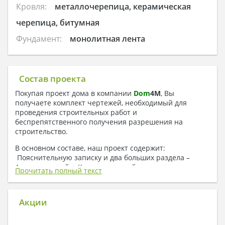
Кровля:
металлочерепица, керамическая
черепица, битумная
Фундамент:
монолитная лента
Состав проекта
Покупая проект дома в компании
Dom
4
M
, Вы
получаете комплект чертежей, необходимый для
проведения строительных работ и
беспрепятственного получения разрешения на
строительство.
В основном составе, наш проект содержит:
Пояснительную записку и два больших раздела –
Архитектурный и Конструктивный.
Прочитать полный текст
1. В состав Архитектурного раздела входят:
Поэтажные планы
Акции
Разрезы
План кровли