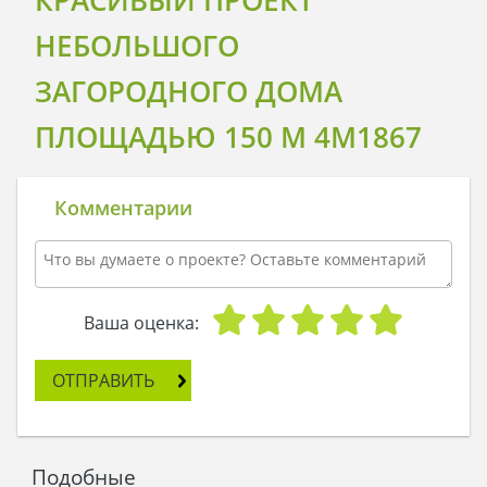
КРАСИВЫЙ ПРОЕКТ
Всегда рады Вам помочь!
НЕБОЛЬШОГО
ЗАГОРОДНОГО ДОМА
ПЛОЩАДЬЮ 150 М 4M1867
Комментарии
Ваша оценка:
ОТПРАВИТЬ
Подобные