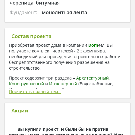
черепица, битумная
Фундамент:
монолитная лента
Состав проекта
Приобретая проект дома в компании
Dom
4
M
, Вы
получаете комплект чертежей - 2 экземпляра,
необходимый для проведения строительных работ и
беспрепятственного получения разрешения на
строительство.
Проект содержит три раздела –
Архитектурный
,
Конструктивный
и
Инженерный
(Водоснабжение,
Отопление, Вентиляция, Канализация,
Прочитать полный текст
Электроснабжение) + Пояснительная записка
1. Архитектурный раздел:
Акции
Общие данные по проекту
План координационных осей
Поэтажные кладочные планы
Вы купили проект, и были бы не против
Поэтажные маркировочные планы с
вернуть часть денег затраченных на покупку? Или,