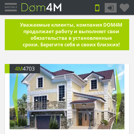
Уважаемые клиенты, компания DOM4M
продолжает работу и выполняет свои
обязательства в установленные
сроки. Берегите себя и своих близких!
4M
4703