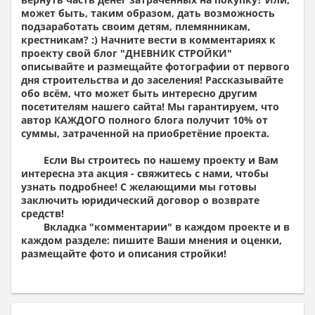
экспликацией помещений
может быть, таким образом, дать возможность
План кровли
подзаработать своим детям, племянникам,
Разрезы и состав конструкций
крестникам? :) Начните вести в комментариях к
Фасады с ведомостью внешних отделок
проекту свой блог "
ДНЕВНИК СТРОЙКИ
"
Элементы проемов – спецификация
описывайте и размещайте фотографии от первого
Ведомость перемычек – сечения и
дня строительства и до заселения! Рассказывайте
спецификация
обо всём, что может быть интересно другим
Экспликация полов
посетителям нашего сайта! Мы гарантируем, что
Объемы основных строительных материалов
автор КАЖДОГО полного блога получит 10% от
Архитектурные узлы в конструкциях
суммы, затраченной на приобретёние проекта.
2. Конструктивный раздел:
Если Вы строитесь по нашему проекту и Вам
Общие данные по проекту
интересна эта акция - свяжитесь с нами, чтобы
Схемы расположения и расчеты фундаментов
узнать подробнее! С желающими мы готовы
Элементы каркаса – схемы расположения
заключить юридический договор о возврате
Схема расположения перекрытий
средств!
Опоры перекрытия на стены или Узлы
Вкладка "комментарии" в каждом проекте и в
армирования
каждом разделе: пишите Ваши мнения и оценки,
Элементы кровли – схемы расположения
размещайте фото и описания стройки!
Чертежи отдельных элементов, узлы
крепления, сечения
Ведомости расхода стали и бетона
3. Инженерный раздел: