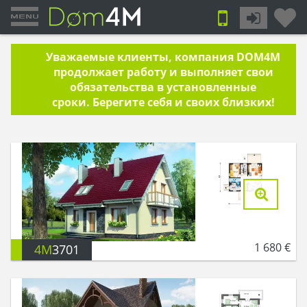
Уважаемые клиенты, компания DOM4M
продолжает работу и выполняет свои
обязательства в установленные
сроки. Берегите себя и своих близких!
1 680
€
4M
3701