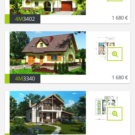
1 680
€
4M
3402
1 680
€
4M
3340