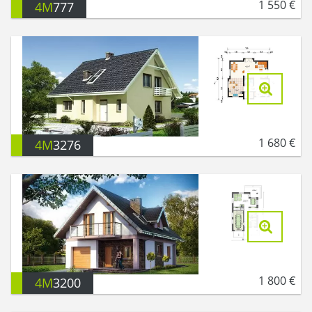
1 550
€
4M
777
1 680
€
4M
3276
1 800
€
4M
3200