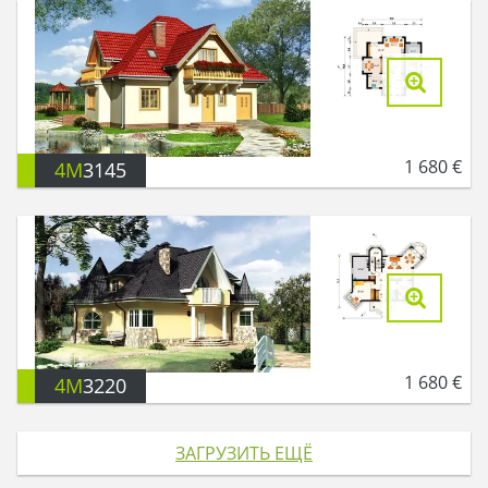
1 680
€
4M
3145
1 680
€
4M
3220
ЗАГРУЗИТЬ ЕЩЁ