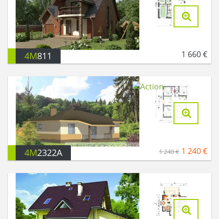
1 660
€
4M
811
1 240
€
4M
2322A
1 240
€